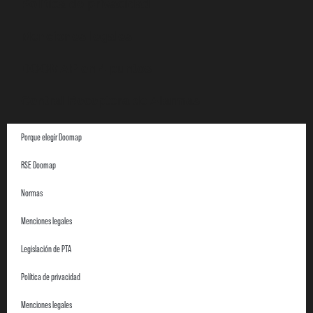
Política de privacidad
Menciones legales
DOOMAP en 4 puntos
Central Receptora de Alarmas
Porque elegir Doomap
RSE Doomap
Normas
Menciones legales
Legislación de PTA
Política de privacidad
Menciones legales