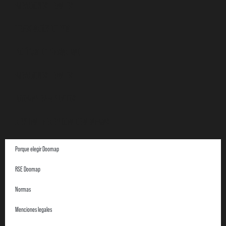
Menciones legales
Legislación de PTA
Política de privacidad
Menciones legales
DOOMAP en 4 puntos
Central Receptora de Alarmas
Porque elegir Doomap
RSE Doomap
Normas
Menciones legales