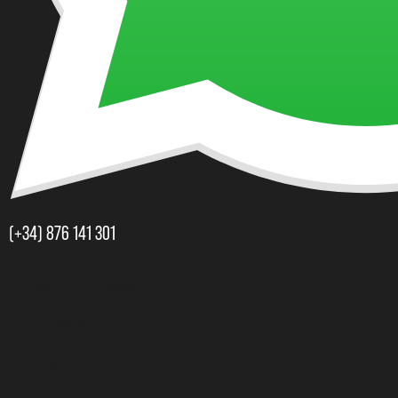
(+34) 876 141 301​
Porque elegir Doomap
RSE Doomap
Normas