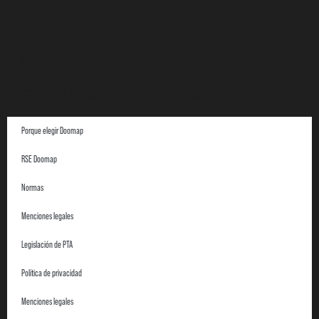
Menciones legales
DOOMAP en 4 puntos
Central Receptora de Alarmas
Porque elegir Doomap
RSE Doomap
Normas
Menciones legales
Legislación de PTA
Política de privacidad
Menciones legales