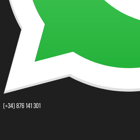
(+34) 876 141 301​
Porque elegir Doomap
RSE Doomap