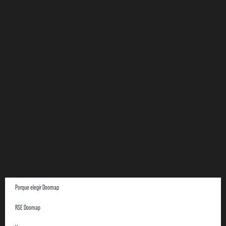
Normas
Menciones legales
Legislación de PTA
Política de privacidad
Menciones legales
DOOMAP en 4 puntos
Central Receptora de Alarmas
Porque elegir Doomap
RSE Doomap